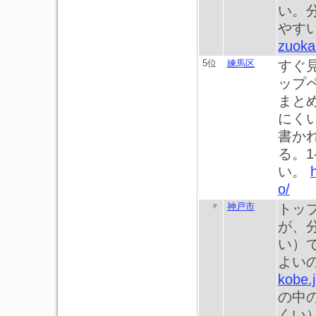
い。
やす
zuoka.
5位
練馬区
すぐ
ップ
まと
にく
書か
る。
い。
o/
〃
神戸市
トッ
が、
い）
よい
kobe.j
の中
くい