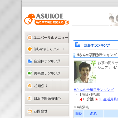
Hさんの項目別ランキング
お茶の間リ
シニア： H
Hさんの全項目ランキング
└ 【項目別詳細】
1. 介護
2. 生活用
※4点満点
順位
名称