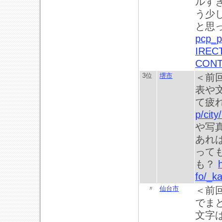
ルす
う少
と思
pcp_p
IREC
CONT
3位
堺市
＜前
表や
て疲
p/city
や写
あれ
って
も？
fo/_ka
〃
仙台市
＜前
でま
文字