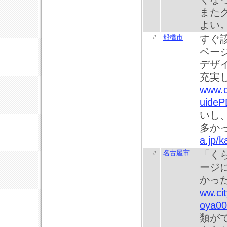
また
よい
〃
船橋市
すぐ
ペー
デザ
充実
www.ci
uideP
いし
多か
a.jp/
〃
名古屋市
「く
ージ
かっ
ww.ci
oya00
類が