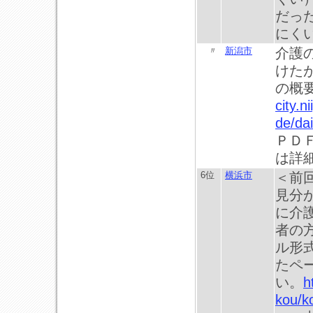
だっ
にく
〃
新潟市
介護
けた
の概
city.n
de/da
ＰＤ
は詳
6位
横浜市
＜前
見分
に介
者の
ル形
たペ
い。
h
kou/k