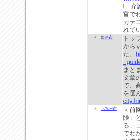
l
介護
富で
カテ
れて
〃
姫路市
トッ
から
た。
h
_guid
まと
文章
で、
を選
city.h
〃
北九州市
＜前
険」
る。
でわ