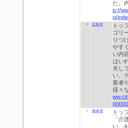
た。
p://w
n/inde
〃
広島市
トッ
ゴリ
りつ
やす
い内
はい
夫し
い。
業者
様々
ww.ci
00000
〃
熊本市
トッ
「介
い。