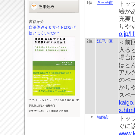
1位
八王子市
トッ
絵が
充実
書籍紹介
りや
自治体Ｗｅｂサイトはなぜ
o.jp/l
使いにくいのか？
2位
江戸川区
＜前
入る
場合
ほと
アル
のペ
かり
スペ
“ユニバーサルメニュー”による電子自治体・電
kaigo.
子政府の新しい情報発信
x.html
安井 秀行 (著) ＮＰＯ団体 アスコエ
〃
福岡市
トッ
ぐに
www.k