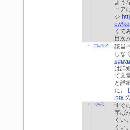
よう
ニア
ジ
htt
ew/ka
くて
目次
〃
世田谷区
該当
しな
agaya.
は詳
て文
と詳
た。
igo/
の
〃
浜松市
すぐ
字ば
くい
くい