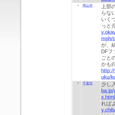
〃
岡山市
上部
らな
いく
っと
y.oka
mph/
が、
DF
ごと
かも
http:
uku/k
〃
千葉市
少し
ba.jp/
x.html
れば
y.chib