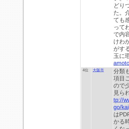
どり
た。
ても
って
で内
けわ
がす
玉に
amoto
4位
大阪市
分類
項目
ので
見ら
tp://w
go/ka
はP
かる
くな