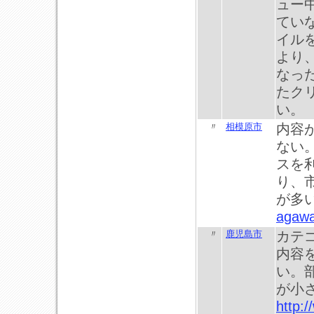
ュー
てい
イル
より
なっ
たク
い。
〃
相模原市
内容
ない
スを
り、
が多
agawa
〃
鹿児島市
カテ
内容
い。
が小
http: