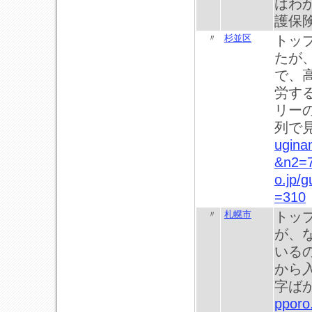
はわ
護保
〃
杉並区
トッ
たが
で、
労す
リー
列で
ugina
&n2=
o.jp/
=310
〃
札幌市
トッ
が、
いる
から
字ば
pporo.