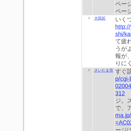
ペー
ペー
〃
大田区
いく
http:/
shi/ka
て疲
うが
報が
りに
〃
さいたま市
すぐ
p/cgi
02004
312
ジ。
で、
ma.jp
=AC0
ージ