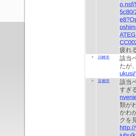
o.nsf
5c80/
e8?O
oshim
ATEG
CC00
疲れ
〃
川崎市
該当
たが
ukusi
〃
京都市
該当
すぎ
nveni
類が
かわ
クを
http:/
jubu/