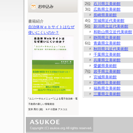
2位
石川県立美術館
3位
広島県立美術館
〃
長崎県美術館
4位
茨城県近代美術館
書籍紹介
5位
新潟県立近代美術館
自治体Ｗｅｂサイトはなぜ
〃
和歌山県立近代美術館
使いにくいのか？
〃
静岡県立美術館
6位
青森県立美術館
〃
秋田県立近代美術館
〃
千葉県立美術館
〃
兵庫県立美術館
〃
愛媛県美術館
7位
岩手県立美術館
〃
宮城県美術館
〃
宮崎県立美術館
〃
福島県立美術館
〃
三重県立美術館
“ユニバーサルメニュー”による電子自治体・電
子政府の新しい情報発信
安井 秀行 (著) ＮＰＯ団体 アスコエ