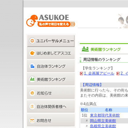
周辺情報のランキング
【学生ランキング】
1. 企画展アピール
2.
【周辺情報】
美術館に行ったら、その街
またその内容は、美術館の
※4点満点
順位
名称
1位
東京都現代美術館
〃
岡山県立美術館
〃
島根県立美術館