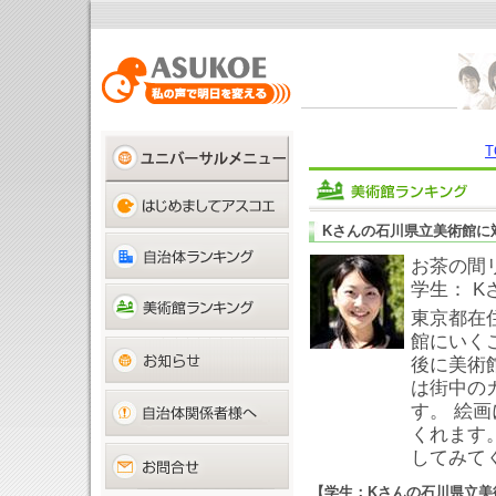
T
Kさんの石川県立美術館に
お茶の間
学生： K
東京都在
館にいく
後に美術
は街中の
す。 絵
くれます
してみて
【学生：Kさんの石川県立美