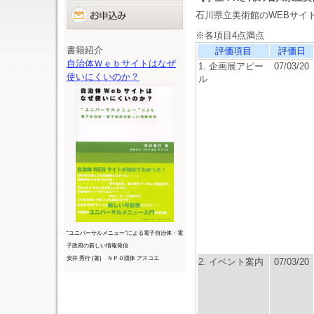
石川県立美術館のWEBサイ
※各項目4点満点
書籍紹介
評価項目
評価日
自治体Ｗｅｂサイトはなぜ
1. 企画展アピー
07/03/20
使いにくいのか？
ル
“ユニバーサルメニュー”による電子自治体・電
子政府の新しい情報発信
安井 秀行 (著) ＮＰＯ団体 アスコエ
2. イベント案内
07/03/20